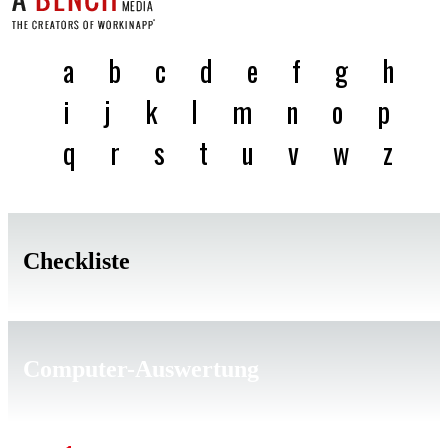
a
b
c
d
e
f
g
h
i
j
k
l
m
n
o
p
q
r
s
t
u
v
w
z
Checkliste
Computer-Auswertung