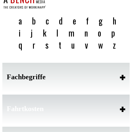
a
b
c
d
e
f
g
h
i
j
k
l
m
n
o
p
q
r
s
t
u
v
w
z
Fachbegriffe
Fahrtkosten