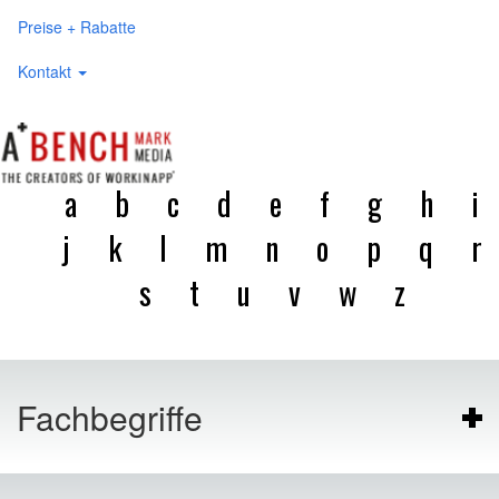
Preise + Rabatte
Kontakt
a
b
c
d
e
f
g
h
i
j
k
l
m
n
o
p
q
r
s
t
u
v
w
z
Fachbegriffe