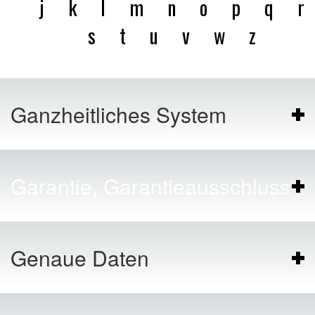
j
k
l
m
n
o
p
q
r
s
t
u
v
w
z
Ganzheitliches System
Garantie, Garantieausschluss
Genaue Daten