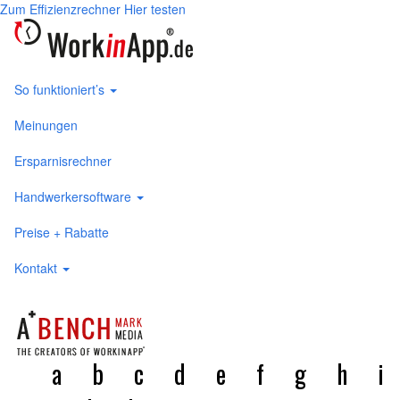
Zum Effizienzrechner
Hier testen
So funktioniert’s
Meinungen
Ersparnisrechner
Handwerkersoftware
Preise + Rabatte
Kontakt
a
b
c
d
e
f
g
h
i